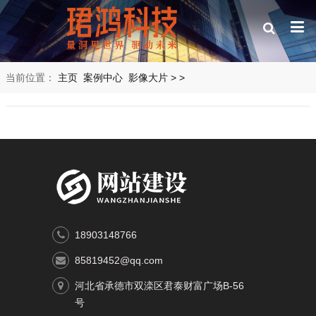
当前位置：
主页
案例中心
影像大片
>
>
18903148766
85819452@qq.com
河北省承德市双滦区君泰财富广场B-56
号